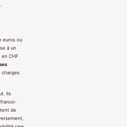
.
en euros ou
ose à un
re en CHF
ises
s charges
t. Ils
 franco-
ttent de
versement,
bilité rare,