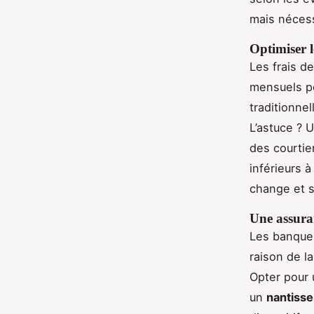
mais nécess
Optimiser l
Les frais d
mensuels p
traditionnel
L’astuce ? 
des courtier
inférieurs 
change et su
Une assura
Les banques
raison de la
Opter pour
un
nantiss