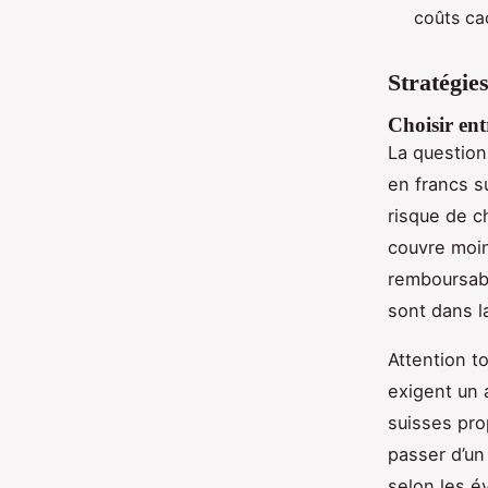
coûts cac
Stratégie
Choisir ent
La question 
en francs s
risque de ch
couvre moin
remboursabl
sont dans 
Attention t
exigent un 
suisses pr
passer d’un
selon les é