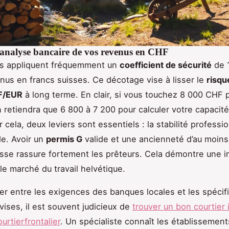
l'analyse bancaire de vos revenus en CHF
s appliquent fréquemment un
coefficient de sécurité
de 
enus en francs suisses. Ce décotage vise à lisser le
risqu
F/EUR
à long terme. En clair, si vous touchez 8 000 CHF p
 retiendra que 6 800 à 7 200 pour calculer votre capacité
 cela, deux leviers sont essentiels : la stabilité professi
de. Avoir un
permis G
valide et une ancienneté d’au moin
sse rassure fortement les prêteurs. Cela démontre une i
le marché du travail helvétique.
er entre les exigences des banques locales et les spécif
vises, il est souvent judicieux de
trouver un bon courtier 
rtierfrontalier
. Un spécialiste connaît les établissemen