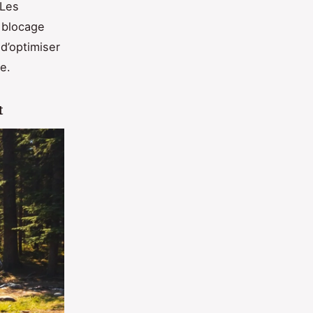
 Les
e blocage
 d’optimiser
e.
t