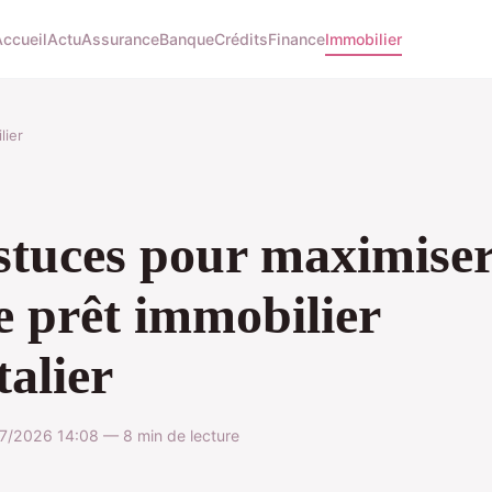
Accueil
Actu
Assurance
Banque
Crédits
Finance
Immobilier
lier
stuces pour maximise
e prêt immobilier
talier
7/2026 14:08 — 8 min de lecture