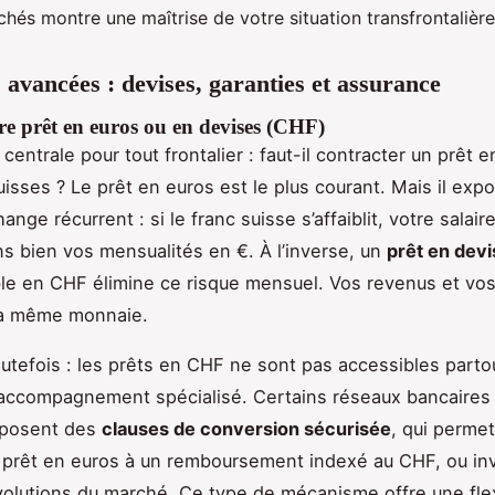
hés montre une maîtrise de votre situation transfrontalière
s avancées : devises, garanties et assurance
re prêt en euros ou en devises (CHF)
centrale pour tout frontalier : faut-il contracter un prêt 
uisses ? Le prêt en euros est le plus courant. Mais il exp
ange récurrent : si le franc suisse s’affaiblit, votre salai
s bien vos mensualités en €. À l’inverse, un
prêt en dev
e en CHF élimine ce risque mensuel. Vos revenus et vo
la même monnaie.
outefois : les prêts en CHF ne sont pas accessibles partou
accompagnement spécialisé. Certains réseaux bancaires
oposent des
clauses de conversion sécurisée
, qui perme
 prêt en euros à un remboursement indexé au CHF, ou in
volutions du marché. Ce type de mécanisme offre une flexi