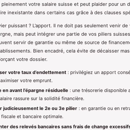
r pleinement votre salaire suisse et peut plaider pour un
ire inexistante dans certains cas grâce à des clauses spé
ier puissant ? L’apport. Il ne doit pas seulement venir de
gne, mais peut intégrer une partie de vos piliers suisse
vent servir de garantie ou même de source de financeme
tablissements. Bien encadré, cela évite de décaisser ma
forçant votre dossier.
iser votre taux d’endettement
: privilégiez un apport cons
aximiser votre emprunt.
 en avant l’épargne résiduelle
: une trésorerie disponible 
laire rassure sur la solidité financière.
er judicieusement le 2e ou 3e pilier
: en garantie ou en retra
 fiscale et bancaire optimale.
ter des relevés bancaires sans frais de change excessif