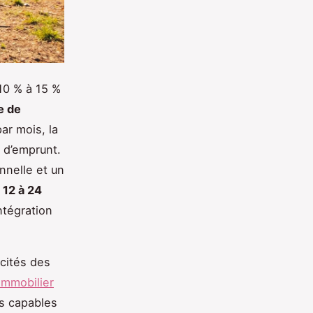
10 % à 15 %
e de
ar mois, la
 d’emprunt.
onnelle et un
s
12 à 24
ntégration
icités des
immobilier
ts capables