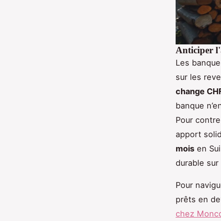
Anticiper 
Les banque
sur les rev
change CH
banque n’en
Pour contrer
apport soli
mois
en Sui
durable sur 
Pour navigu
prêts en de
chez Moncou