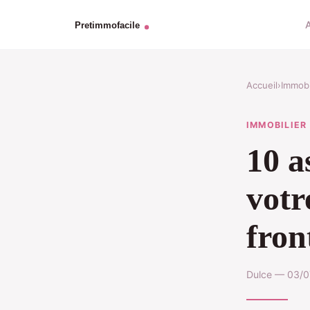
Accueil
›
Immobi
IMMOBILIER
10 a
votr
fron
Dulce — 03/0