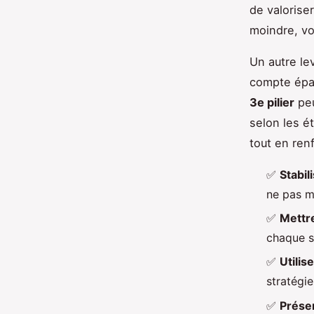
de valorise
moindre, vo
Un autre lev
compte épar
3e pilier
peu
selon les é
tout en ren
✅
Stabil
ne pas m
✅
Mettre
chaque sa
✅
Utilis
stratégie
✅
Présen