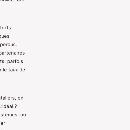
ferts
ques
 perdus.
partenaires
ts, parfois
r le taux de
taliers, en
’idéal ?
ystèmes, ou
ier