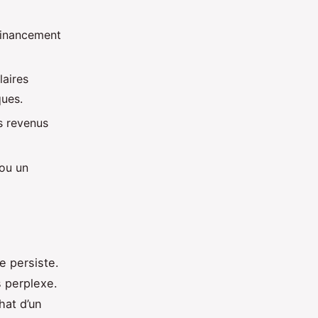
 financement
laires
ques.
s revenus
 ou un
e persiste.
s perplexe.
hat d’un