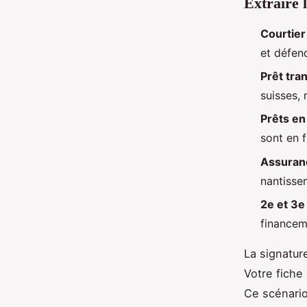
Extraire l
Courtier
et défen
Prêt tran
suisses, 
Prêts en
sont en f
Assuran
nantisse
2e et 3e 
financem
La signatur
Votre fiche
Ce scénario