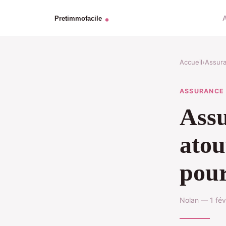
Accueil
›
Assur
ASSURANCE
Assu
atou
pour
Nolan — 1 fév