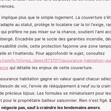
érences.
 implique plus que le simple logement. La couverture s'ét
'adapte au statut, protège le locataire car la loi l'exige, ra
 qui préfère ne pas miser sur la chance, soutient l'ami acc
hébergé. Encadrée par le socle des garanties incendie, d
nsabilité civile, cette protection façonne une zone tamp
elle et l'inattendu. Pour approfondir le sujet, consultez
.homify.fr/livres_idees/8737011/assurance-habitation-qu
ance
qui détaille les enjeux de cette couverture.
'assurance habitation gagne en valeur quand chacun séle
 besoin de vol, l'envie de rééquipement à neuf ou la crain
 de précieux bijoux. Les formules se miniaturisent pour les
t pour le propriétaire bailleur saisonnier. Rien n'est figé.
e négocie pas, sauf à craindre les lendemains amers
.