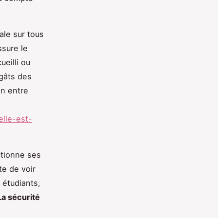
ale sur tous
ssure le
ueilli ou
égâts des
on entre
elle-est-
ctionne ses
te de voir
 étudiants,
La sécurité