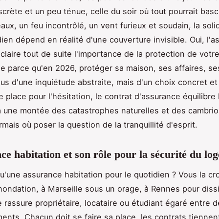
scrète et un peu ténue, celle du soir où tout pourrait basc
ux, un feu incontrôlé, un vent furieux et soudain, la soli
dien dépend en réalité d'une couverture invisible. Oui, l'
éclaire tout de suite l'importance de la protection de vot
se parce qu'en 2026, protéger sa maison, ses affaires, se
lus d'une inquiétude abstraite, mais d'un choix concret et
de place pour l'hésitation, le contrat d'assurance équilibre 
à une montée des catastrophes naturelles et des cambrio
ais où poser la question de la tranquillité d'esprit.
ce habitation et son rôle pour la sécurité du lo
u'une assurance habitation pour le quotidien ? Vous la cro
nondation, à Marseille sous un orage, à Rennes pour diss
le rassure propriétaire, locataire ou étudiant égaré entre 
ts. Chacun doit se faire sa place, les contrats tienne