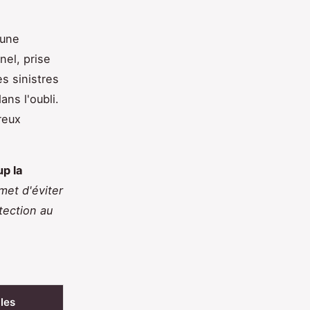
 une
nel, prise
es sinistres
ns l'oubli.
reux
up la
met d'éviter
otection au
les