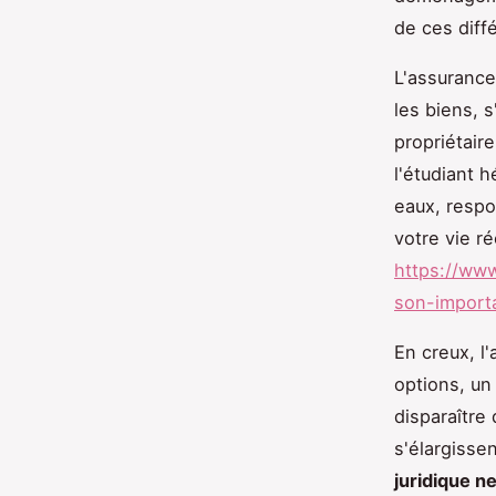
de ces diff
L'assurance
les biens, s
propriétaire
l'étudiant 
eaux, respo
votre vie ré
https://www
son-import
En creux, l
options, un
disparaître
s'élargissen
juridique n