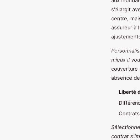
aux inondat
s'élargit av
centre, mais
assureur à 
ajustements
Personnalis
mieux il v
couverture 
absence de l
Liberté 
Différenc
Contrats 
Sélectionne
contrat s'