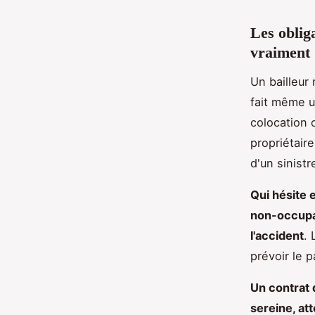
Les obliga
vraiment
Un bailleur 
fait même u
colocation o
propriétaire
d'un sinistr
Qui hésite 
non-occupan
l'accident
. 
prévoir le p
Un contrat d
sereine, at