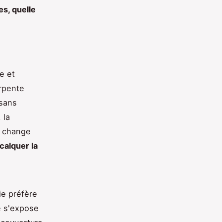
es, quelle
e et
arpente
 sans
 la
s change
calquer la
gie préfère
e s'expose