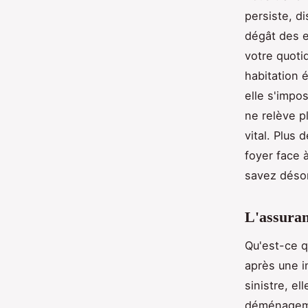
persiste, di
dégât des ea
votre quoti
habitation 
elle s'impo
ne relève p
vital. Plus 
foyer face 
savez désorm
L'assuran
Qu'est-ce q
après une i
sinistre, el
déménagemen