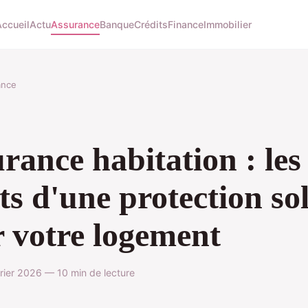
Accueil
Actu
Assurance
Banque
Crédits
Finance
Immobilier
ance
rance habitation : les
ts d'une protection so
 votre logement
rier 2026 — 10 min de lecture