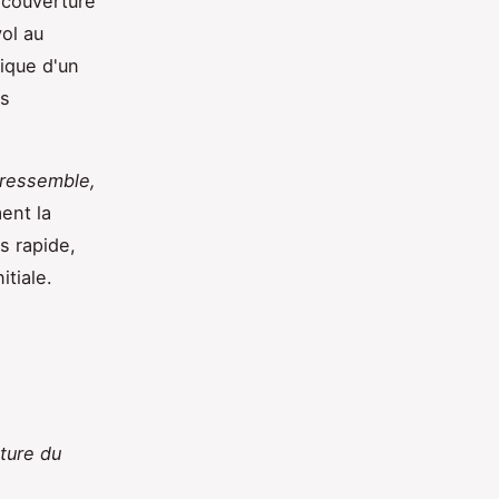
a couverture
vol au
gique d'un
es
s ressemble,
ent la
s rapide,
itiale.
cture du