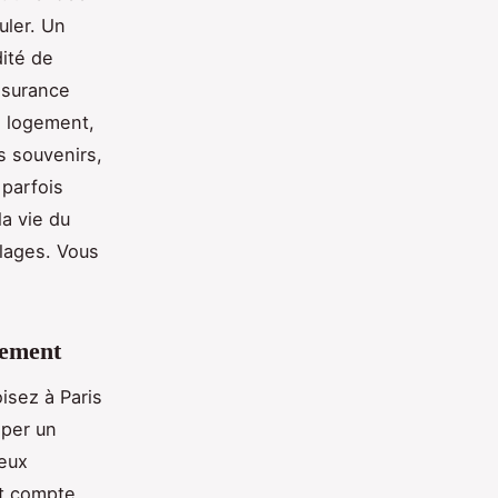
uler. Un
dité de
assurance
re logement,
s souvenirs,
 parfois
la vie du
lages. Vous
gement
isez à Paris
iper un
deux
nt compte