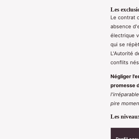
Les exclusi
Le contrat 
absence d'en
électrique v
qui se répè
L'Autorité 
conflits né
Négliger l'
promesse d
l'irréparabl
pire momen
Les niveaux