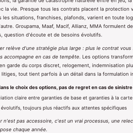
ions, la garantie de catastrophe naturelle entre en jeu, l
ec la vie. Presque tous les contrats placent la protection 
 les situations, franchises, plafonds, varient en toute lo
l'autre. Groupama, Maaf, Macif, Allianz, MMA formulent d
, question d'écoute et de besoins évolutifs.
er relève d'une stratégie plus large : plus le contrat vou
ous accompagne en cas de tempête
. Les options transform
en garde du corps discret, relogement, indemnisation plu
itiges, tout tient parfois à un détail dans la formulation in
dans le choix des options, pas de regret en cas de sinistre
iation claire entre garanties de base et garanties à la carte
évolutifs, toujours plus réactifs aux attentes spécifiques
r n'est pas accessoire, c'est un vrai processus, une rele
impose chaque année.