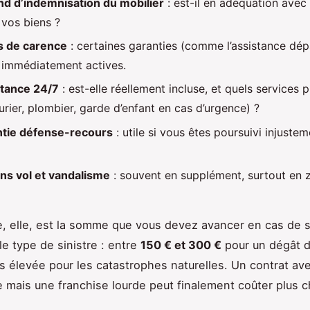
nd d’indemnisation du mobilier
: est-il en adéquation avec 
 vos biens ?
s de carence
: certaines garanties (comme l’assistance dé
 immédiatement actives.
tance 24/7
: est-elle réellement incluse, et quels services 
rurier, plombier, garde d’enfant en cas d’urgence) ?
tie défense-recours
: utile si vous êtes poursuivi injust
ns vol et vandalisme
: souvent en supplément, surtout en 
e, elle, est la somme que vous devez avancer en cas de si
le type de sinistre : entre
150 € et 300 €
pour un dégât d
s élevée pour les catastrophes naturelles. Un contrat av
 mais une franchise lourde peut finalement coûter plus c