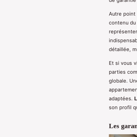
de garanti
Autre point 
contenu du 
représenter
indispensab
détaillée, 
Et si vous 
parties com
globale. Un
appartemen
adaptées.
L
son profil q
Les garan