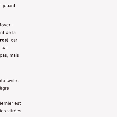
n jouant.
foyer -
nt de la
uros
), car
e par
pas, mais
é civile :
tègre
dernier est
ies vitrées