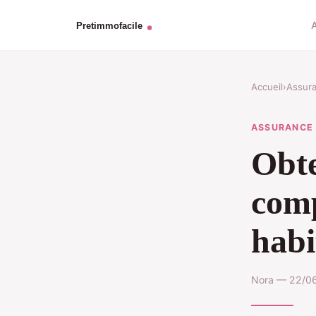
Accueil
›
Assur
ASSURANCE
Obte
comp
habi
Nora — 22/06