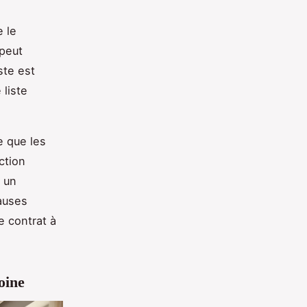
e le
 peut
ste est
 liste
e que les
ction
u un
auses
e contrat à
oine