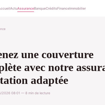
Accueil
Actu
Assurance
Banque
Crédits
Finance
Immobilier
ance
nez une couverture
lète avec notre assur
tation adaptée
/2026 08:01 — 8 min de lecture