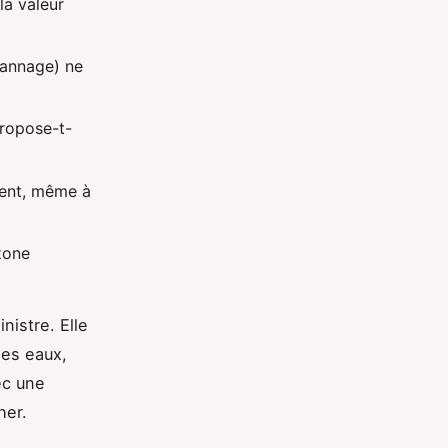
la valeur
pannage) ne
propose-t-
ement, même à
zone
nistre. Elle
es eaux,
ec une
her.