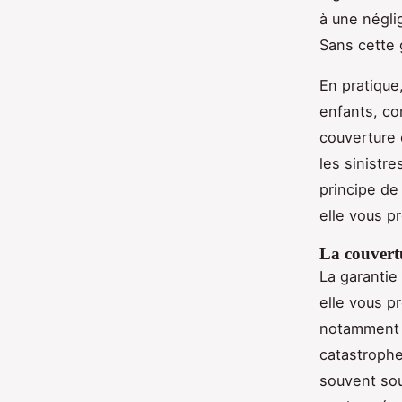
à une néglig
Sans cette 
En pratique
enfants, co
couverture 
les sinistr
principe de
elle vous p
La couvertu
La garantie 
elle vous p
notamment l
catastrophe
souvent sou