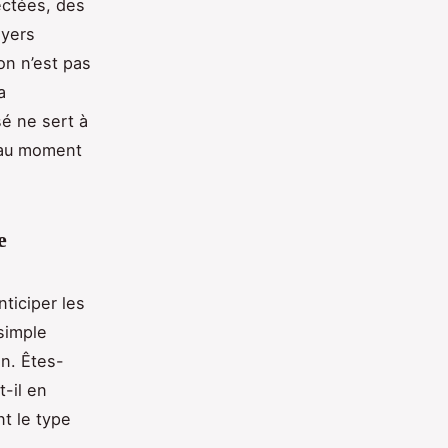
ectées, des
oyers
on n’est pas
a
sé ne sert à
e au moment
e
nticiper les
simple
on. Êtes-
t-il en
t le type