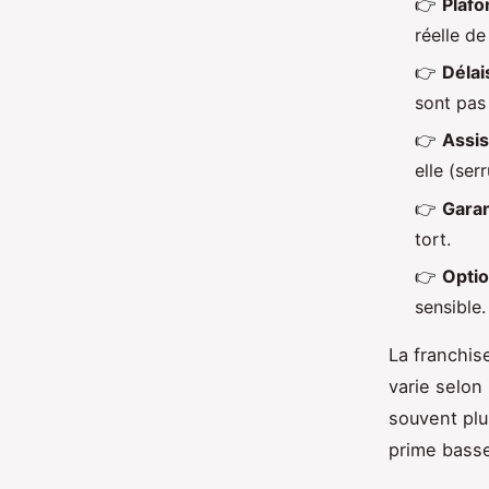
👉
Plafo
réelle de
👉
Délai
sont pas
👉
Assis
elle (ser
👉
Garan
tort.
👉
Optio
sensible.
La franchis
varie selon 
souvent plu
prime basse