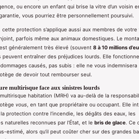
ence, ou encore un enfant qui brise la vitre d’un voisin e
garantie, vous pourriez être personnellement poursuivi.
, cette protection s’applique aussi aux membres de votre 
njoint, parfois même aux animaux domestiques. Le monta
est généralement très élevé (souvent
8 à 10 millions d’e
es peuvent entraîner des préjudices lourds. Elle fonctionn
 dommages causés, pas subis : elle ne vous indemnisera 
rotège de devoir tout rembourser seul.
re multirisque face aux sinistres lourds
multirisque habitation (MRH) va au-delà de la responsabilit
rotège
vous
, en tant que propriétaire ou occupant. Elle in
a protection contre l’incendie, les dégâts des eaux, les
s naturelles reconnues par l’État, et le
bris de glace
. Ce 
s-estimé, alors qu’il peut coûter cher sur des grandes ba