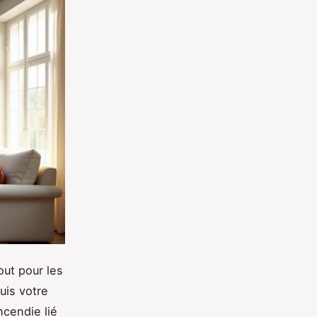
out pour les
uis votre
ncendie lié