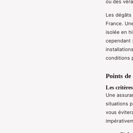
ou des vér
Les dégâts 
France. Une
isolée en h
cependant :
installatio
conditions 
Points de
Les critère
Une assuran
situations 
vous évitera
impérativem